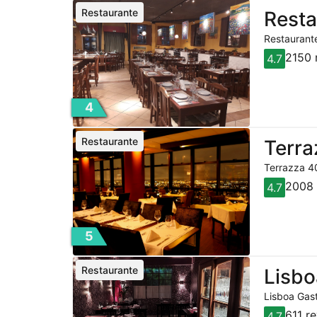
Restaurante
Resta
Restaurante
2150 
4.7
4
Restaurante
Terra
Terrazza 40
2008 
4.7
5
Restaurante
Lisbo
Lisboa Gast
611 r
4.7