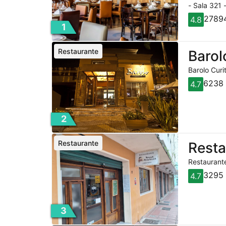
- Sala 321 
27894
4.8
1
Restaurante
Barol
Barolo Curi
6238 
4.7
2
Restaurante
Rest
Restaurante
3295 
4.7
3