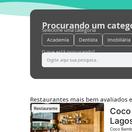
Procurando um categor
Selecione uma categoria
Academia
Dentista
Imobiliária
O que está procurando?
Restaurantes mais bem avaliados 
Restaurante
Coco 
Lagos
Coco Bambu