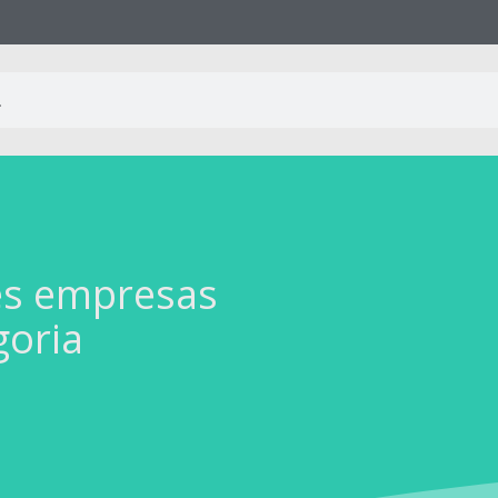
es empresas
goria