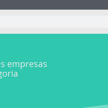
es empresas
goria