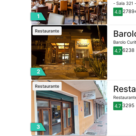
- Sala 321 
27894
4.8
1
Restaurante
Barol
Barolo Curi
6238 
4.7
2
Restaurante
Rest
Restaurante
3295 
4.7
3