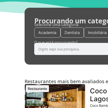
Procurando um categor
Selecione uma categoria
Academia
Dentista
Imobiliária
O que está procurando?
Restaurantes mais bem avaliados 
Restaurante
Coco 
Lagos
Coco Bambu