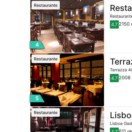
Restaurante
Resta
Restaurante
2150 
4.7
4
Restaurante
Terra
Terrazza 40
2008 
4.7
5
Restaurante
Lisbo
Lisboa Gast
611 r
4.7