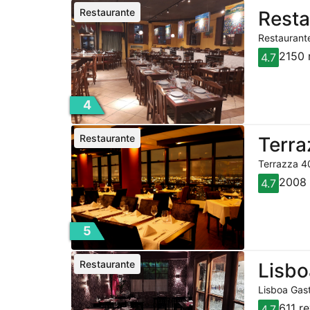
Restaurante
Resta
Restaurante
2150 
4.7
4
Restaurante
Terra
Terrazza 40
2008 
4.7
5
Restaurante
Lisbo
Lisboa Gast
611 r
4.7