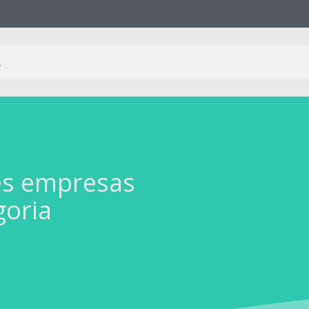
es empresas
goria