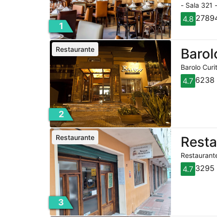
- Sala 321 
27894
4.8
1
Restaurante
Barol
Barolo Curi
6238 
4.7
2
Restaurante
Rest
Restaurante
3295 
4.7
3