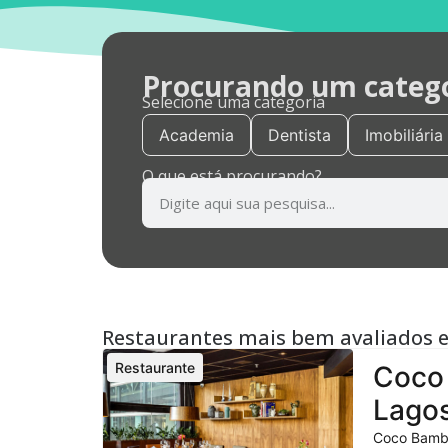
Procurando um categor
Selecione uma categoria
Academia
Dentista
Imobiliária
O que está procurando?
Restaurantes mais bem avaliados 
Restaurante
Coco 
Lagos
Coco Bambu