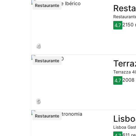
Restaurante
Resta
Restaurante
2150 
4.7
4
Restaurante
Terra
Terrazza 40
2008 
4.7
5
Restaurante
Lisbo
Lisboa Gast
611 r
4.7