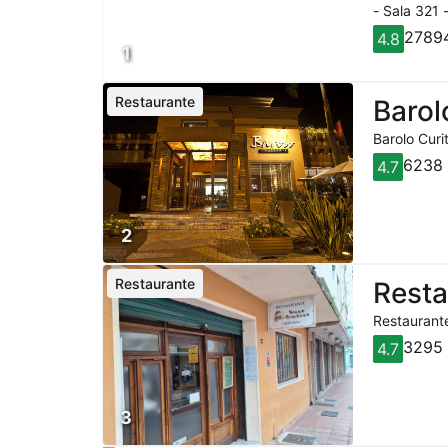
- Sala 321 
27894
4.8
1
Restaurante
Barol
Barolo Curi
6238 
4.7
2
Restaurante
Rest
Restaurante
3295 
4.7
3