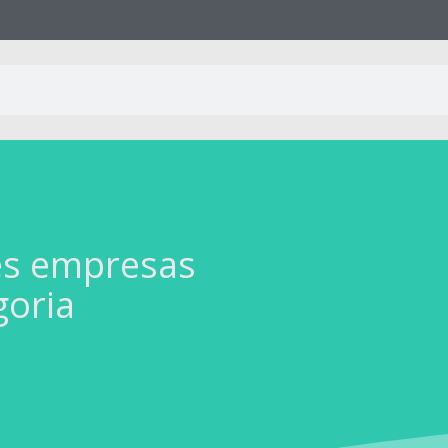
es empresas
goria