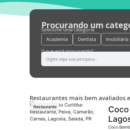
Procurando um categor
Selecione uma categoria
Academia
Dentista
Imobiliária
O que está procurando?
Restaurantes mais bem avaliados 
Restaurante
Coco 
Lagos
Coco Bambu