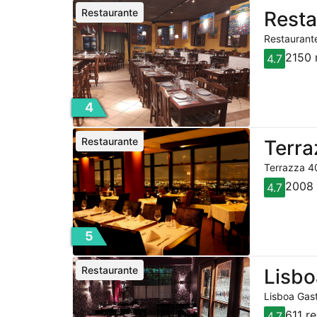
Restaurante
Resta
Restaurante
2150 
4.7
4
Restaurante
Terra
Terrazza 40
2008 
4.7
5
Restaurante
Lisbo
Lisboa Gast
611 r
4.7