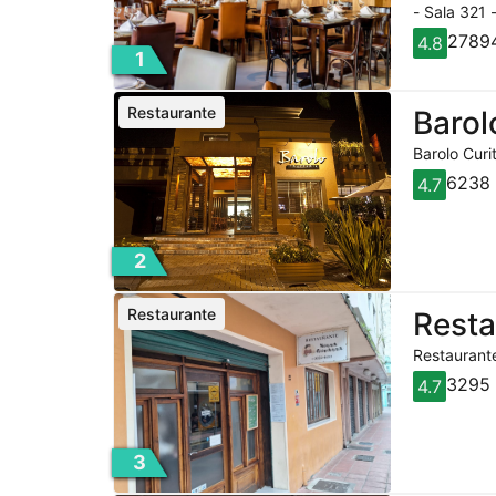
- Sala 321 
27894
4.8
1
Restaurante
Barol
Barolo Curi
6238 
4.7
2
Restaurante
Rest
Restaurante
3295 
4.7
3