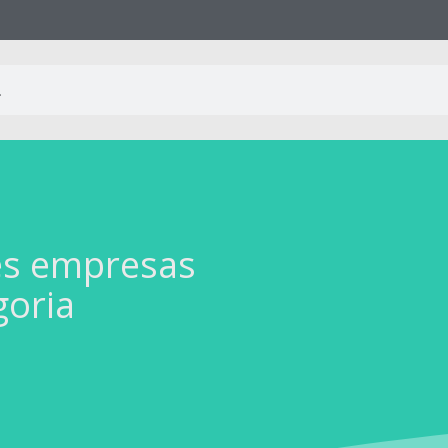
es empresas
goria