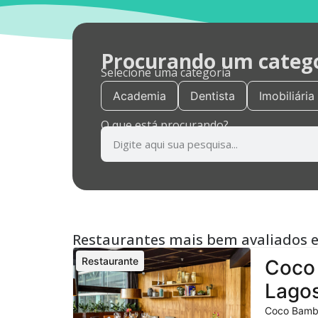
Procurando um categor
Selecione uma categoria
Academia
Dentista
Imobiliária
O que está procurando?
Restaurantes mais bem avaliados 
Restaurante
Coco 
Lagos
Coco Bambu