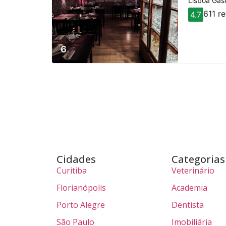
Lisboa Gast
611 r
4.7
6
Cidades
Categorias
Curitiba
Veterinário
Florianópolis
Academia
Porto Alegre
Dentista
São Paulo
Imobiliária