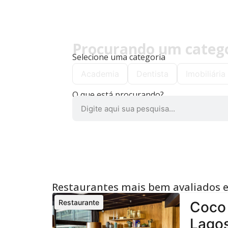
Procurando um categor
Selecione uma categoria
Academia
Dentista
Imobiliária
O que está procurando?
Restaurantes mais bem avaliados 
Restaurante
Coco 
Lagos