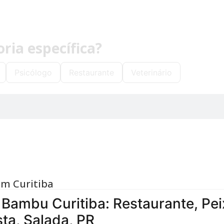
ia específica?
Psicólogo
Restaurante
Veterinário
em Curitiba
Bambu Curitiba: Restaurante, Pei
ta, Salada, PR