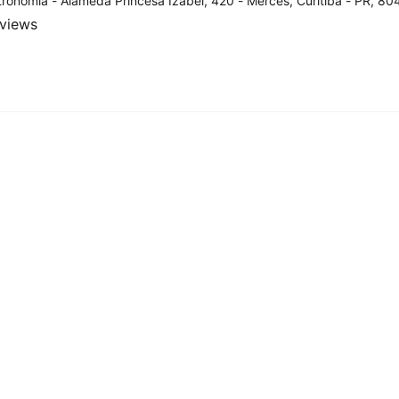
ronomia - Alameda Princesa Izabel, 420 - Mercês, Curitiba - PR, 804
eviews