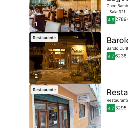
Coco Bambu
- Sala 321 
27894
4.8
1
Restaurante
Barol
Barolo Curi
6238 
4.7
2
Restaurante
Rest
Restaurante
3295 
4.7
3