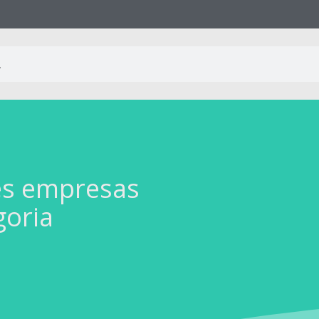
es empresas
goria