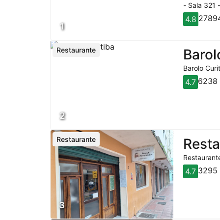
- Sala 321 
27894
4.8
1
Restaurante
Barol
Barolo Curi
6238 
4.7
2
Restaurante
Rest
Restaurante
3295 
4.7
3