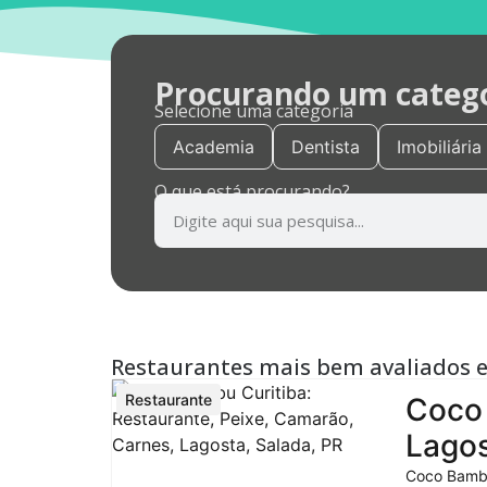
Procurando um categor
Selecione uma categoria
Academia
Dentista
Imobiliária
O que está procurando?
Restaurantes mais bem avaliados 
Restaurante
Coco 
Lagos
Coco Bambu