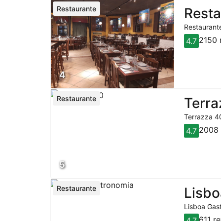
Restaurante
Resta
Restaurante
2150 
4.7
4
Restaurante
Terra
Terrazza 40
2008 
4.7
5
Restaurante
Lisbo
Lisboa Gast
611 r
4.7