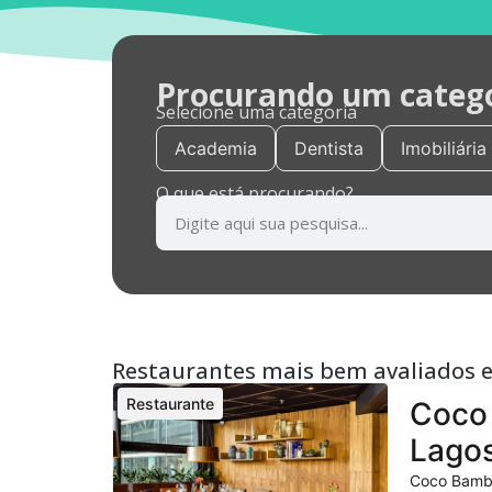
Procurando um categor
Selecione uma categoria
Academia
Dentista
Imobiliária
O que está procurando?
Restaurantes mais bem avaliados 
Restaurante
Coco 
Lagos
Coco Bambu