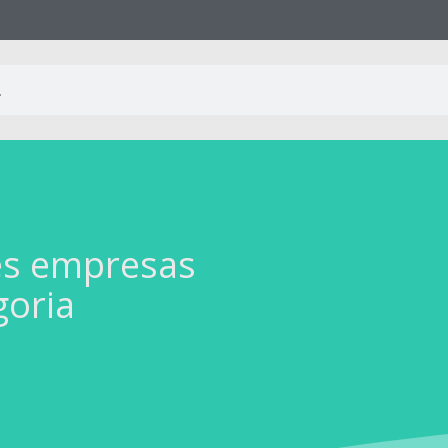
es empresas
goria