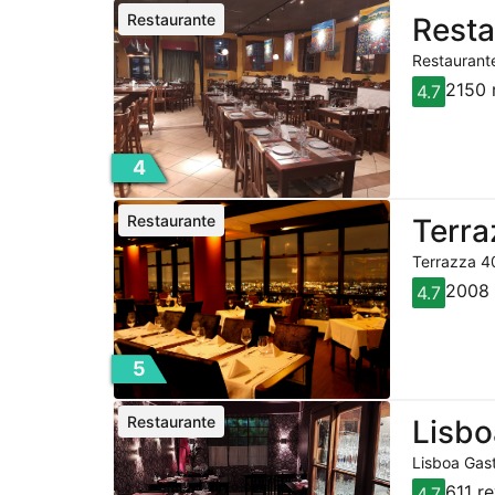
Restaurante
Resta
Restaurante
2150 
4.7
4
Restaurante
Terra
Terrazza 40
2008 
4.7
5
Restaurante
Lisbo
Lisboa Gast
611 r
4.7