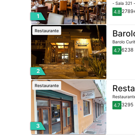
- Sala 321 
27894
4.8
1
Restaurante
Barol
Barolo Curi
6238 
4.7
2
Restaurante
Rest
Restaurante
3295 
4.7
3