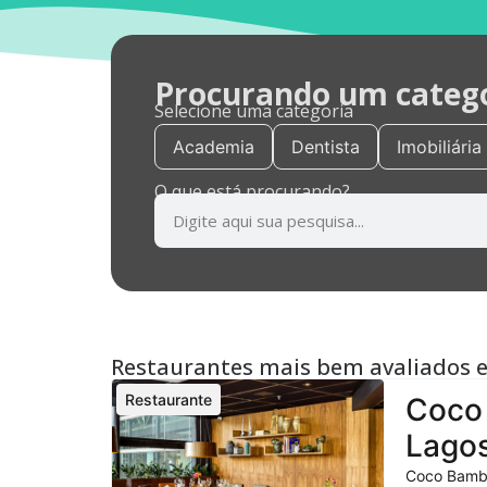
Procurando um categor
Selecione uma categoria
Academia
Dentista
Imobiliária
O que está procurando?
Restaurantes mais bem avaliados 
Restaurante
Coco 
Lagos
Coco Bambu