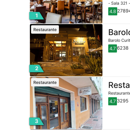
- Sala 321 
27894
4.8
1
Restaurante
Barol
Barolo Curi
6238 
4.7
2
Restaurante
Rest
Restaurante
3295 
4.7
3