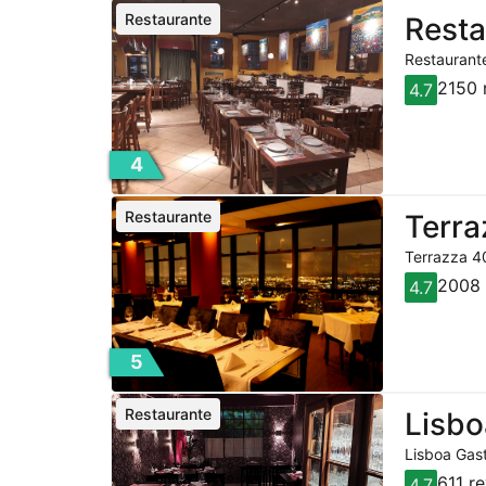
Restaurante
Resta
Restaurante
2150 
4.7
4
Restaurante
Terra
Terrazza 40
2008 
4.7
5
Restaurante
Lisbo
Lisboa Gast
611 r
4.7