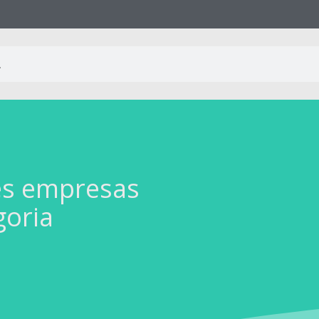
es empresas
goria