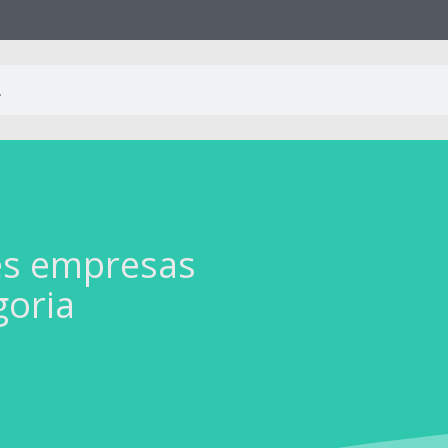
es empresas
goria