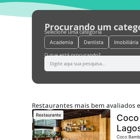
Procurando um categor
Selecione uma categoria
Academia
Dentista
Imobiliária
O que está procurando?
Restaurantes mais bem avaliados 
Restaurante
Coco 
Lagos
Coco Bambu