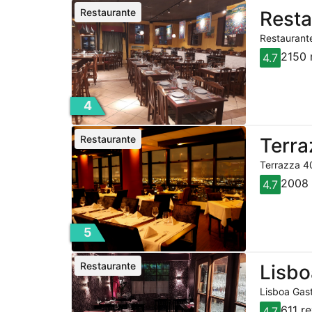
Restaurante
Resta
Restaurante
2150 
4.7
4
Restaurante
Terra
Terrazza 40
2008 
4.7
5
Restaurante
Lisbo
Lisboa Gast
611 r
4.7