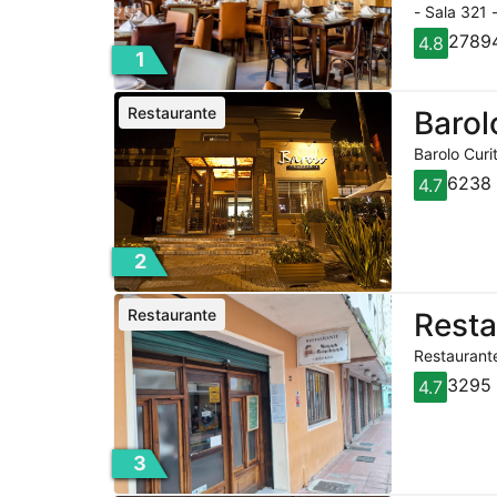
- Sala 321 
27894
4.8
1
Restaurante
Barol
Barolo Curi
6238 
4.7
2
Restaurante
Rest
Restaurante
3295 
4.7
3