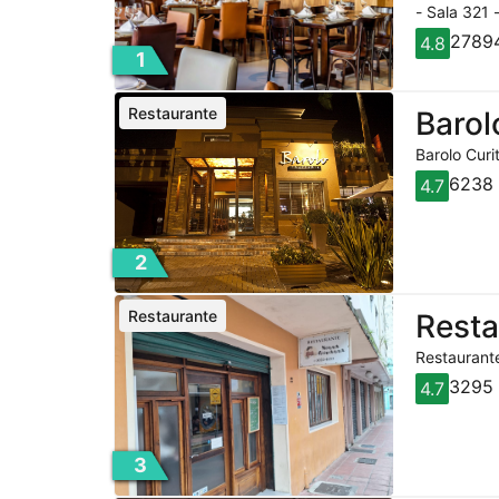
- Sala 321 
27894
4.8
1
Restaurante
Barol
Barolo Curi
6238 
4.7
2
Restaurante
Rest
Restaurante
3295 
4.7
3