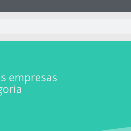
es empresas
goria