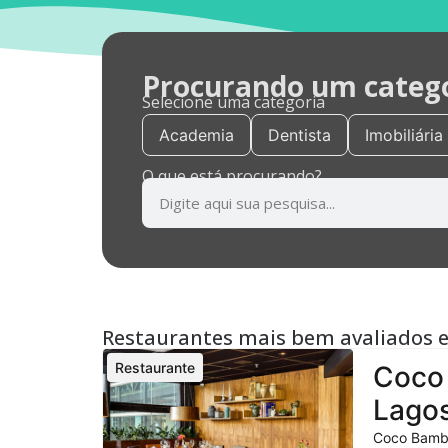
Procurando um categor
Selecione uma categoria
Academia
Dentista
Imobiliária
O que está procurando?
Restaurantes mais bem avaliados 
Restaurante
Coco 
Lagos
Coco Bambu