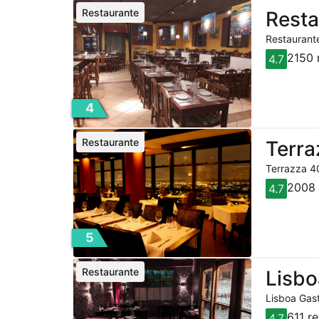
Restaurante
Resta
Restaurante
2150 
4.7
4
Restaurante
Terra
Terrazza 40
2008 
4.7
5
Restaurante
Lisbo
Lisboa Gast
611 r
4.7