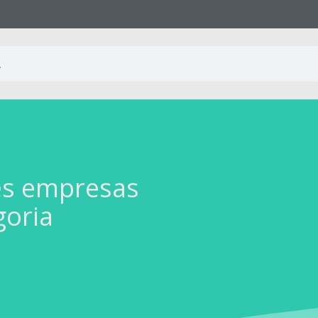
es empresas
goria