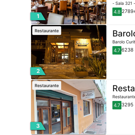
- Sala 321 
27894
4.8
1
Restaurante
Barol
Barolo Curi
6238 
4.7
2
Restaurante
Rest
Restaurante
3295 
4.7
3