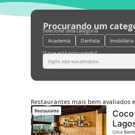
Procurando um categor
Selecione uma categoria
Academia
Dentista
Imobiliária
O que está procurando?
Restaurantes mais bem avaliados 
Restaurante
Coco 
Lagos
Coco Bambu