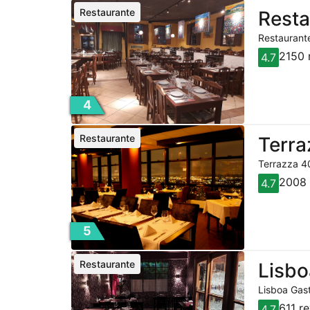
Restaurante
Resta
Restaurante
2150 
4.7
4
Restaurante
Terra
Terrazza 40
2008 
4.7
5
Restaurante
Lisbo
Lisboa Gast
611 r
4.7