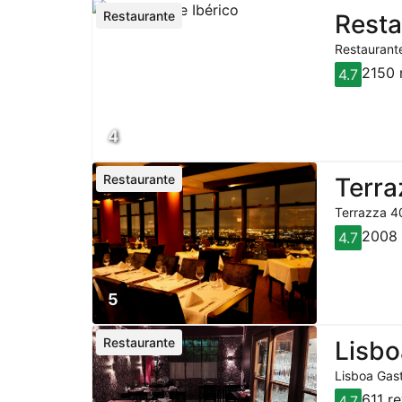
Restaurante
Resta
Restaurante
2150 
4.7
4
Restaurante
Terra
Terrazza 40
2008 
4.7
5
Restaurante
Lisbo
Lisboa Gast
611 r
4.7