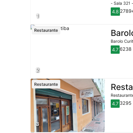
- Sala 321 
27894
4.8
1
Restaurante
Barol
Barolo Curi
6238 
4.7
2
Restaurante
Rest
Restaurante
3295 
4.7
3