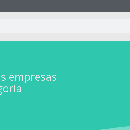
es empresas
goria