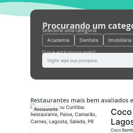
Procurando um categor
Selecione uma categoria
Academia
Dentista
Imobiliária
O que está procurando?
Restaurantes mais bem avaliados 
Restaurante
Coco 
Lagos
Coco Bambu