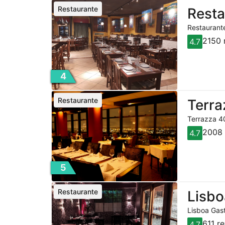
Restaurante
Resta
Restaurante
2150 
4.7
4
Restaurante
Terra
Terrazza 40
2008 
4.7
5
Restaurante
Lisbo
Lisboa Gast
611 r
4.7