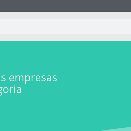
es empresas
goria