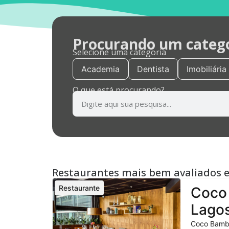
Procurando um categor
Selecione uma categoria
Academia
Dentista
Imobiliária
O que está procurando?
Restaurantes mais bem avaliados 
Restaurante
Coco 
Lagos
Coco Bambu