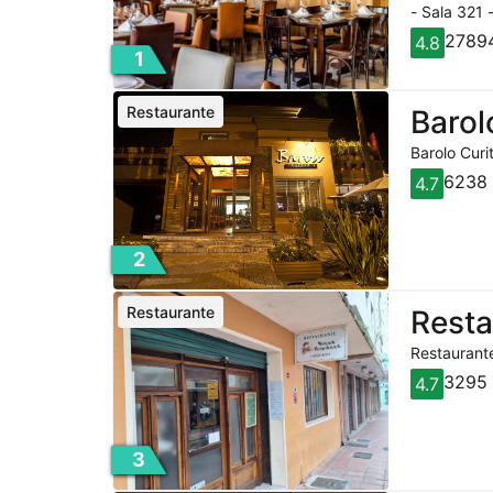
- Sala 321 
27894
4.8
1
Restaurante
Barol
Barolo Curi
6238 
4.7
2
Restaurante
Rest
Restaurante
3295 
4.7
3