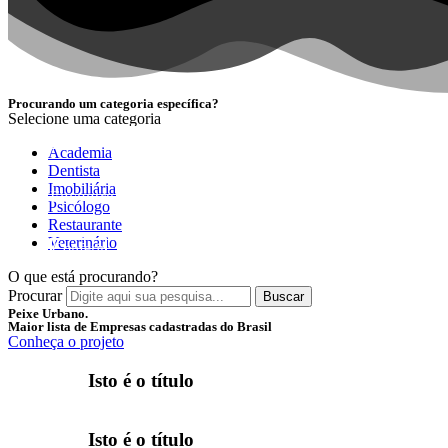
Procurando um categoria específica?
Selecione uma categoria
NOVIDADE
Academia
Dentista
Imobiliária
Encontre as melhores empresas separadas por categori
Psicólogo
Restaurante
Veterinário
Conferir
O que está procurando?
Procurar
Buscar
Peixe Urbano.
Maior lista de Empresas cadastradas do Brasil
Conheça o projeto
Isto é o título
Isto é o título