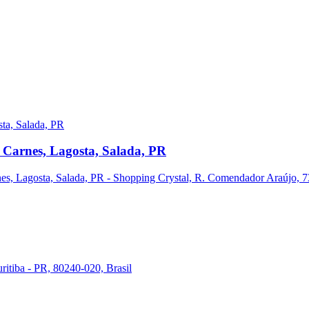
 Carnes, Lagosta, Salada, PR
s, Lagosta, Salada, PR - Shopping Crystal, R. Comendador Araújo, 731
ritiba - PR, 80240-020, Brasil