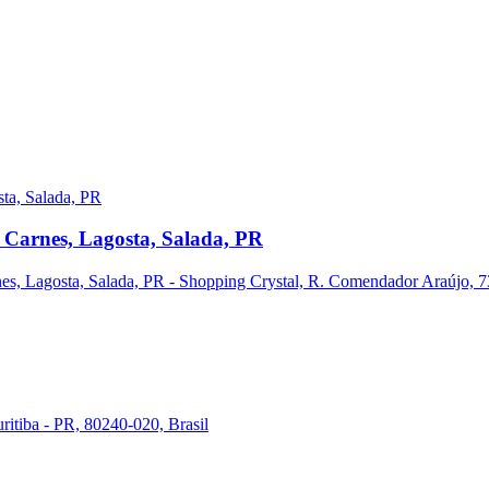
 Carnes, Lagosta, Salada, PR
s, Lagosta, Salada, PR - Shopping Crystal, R. Comendador Araújo, 731
ritiba - PR, 80240-020, Brasil