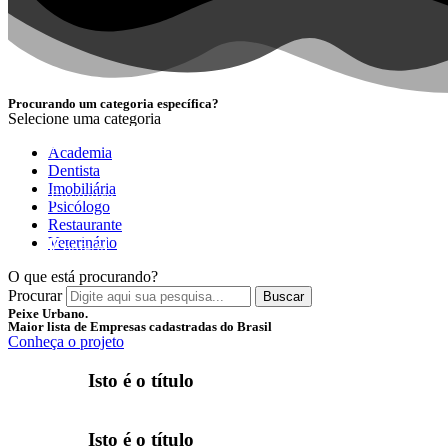
Procurando um categoria específica?
Selecione uma categoria
NOVIDADE
Academia
Dentista
Imobiliária
Encontre as melhores empresas separadas por categori
Psicólogo
Restaurante
Veterinário
Conferir
O que está procurando?
Procurar
Buscar
Peixe Urbano.
Maior lista de Empresas cadastradas do Brasil
Conheça o projeto
Isto é o título
Isto é o título