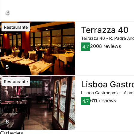
4
Restaurante
Terrazza 40
Terrazza 40 - R. Padre Anch
2008 reviews
4.7
5
Restaurante
Lisboa Gast
Lisboa Gastronomia - Alame
611 reviews
4.7
6
Cidades