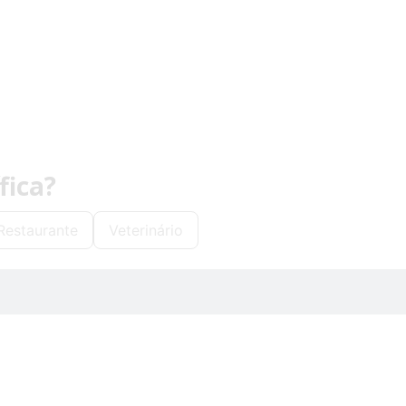
fica?
Restaurante
Veterinário