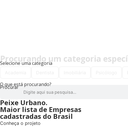
separadas por categoria
Conferir
Procurando um categoria especí
Selecione uma categoria
Academia
Dentista
Imobiliária
Psicólogo
O que está procurando?
Procurar
Peixe Urbano.
Maior lista de Empresas
cadastradas do Brasil
Conheça o projeto