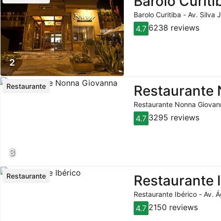
Barolo Curiti
Barolo Curitiba - Av. Silva
6238 reviews
4.7
2
Restaurante
Restaurante
Restaurante Nonna Giovanna
3295 reviews
4.7
3
Restaurante
Restaurante 
Restaurante Ibérico - Av. 
2150 reviews
4.7