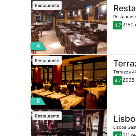
Restaurante
Resta
Restaurante
2150 
4.7
4
Restaurante
Terra
Terrazza 40
2008 
4.7
5
Restaurante
Lisbo
Lisboa Gast
611 r
4.7