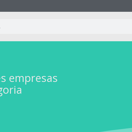
es empresas
goria