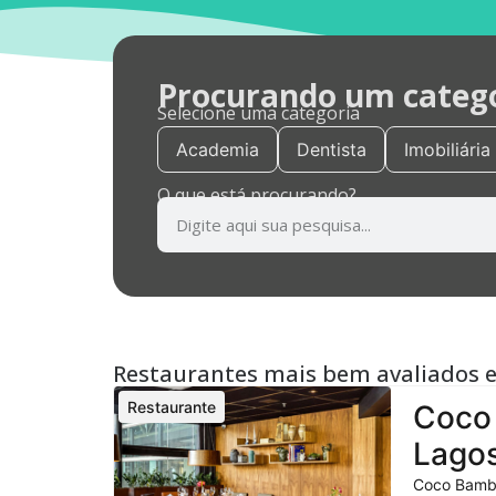
Procurando um categor
Selecione uma categoria
Academia
Dentista
Imobiliária
O que está procurando?
Restaurantes mais bem avaliados 
Restaurante
Coco 
Lagos
Coco Bambu