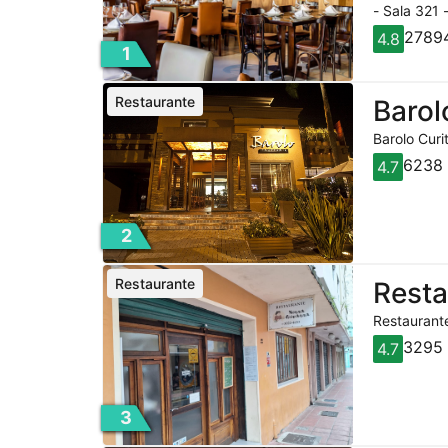
- Sala 321 
27894
4.8
1
Restaurante
Barol
Barolo Curi
6238 
4.7
2
Restaurante
Rest
Restaurante
3295 
4.7
3