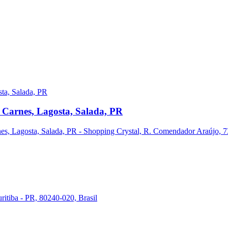
 Carnes, Lagosta, Salada, PR
s, Lagosta, Salada, PR - Shopping Crystal, R. Comendador Araújo, 731
ritiba - PR, 80240-020, Brasil