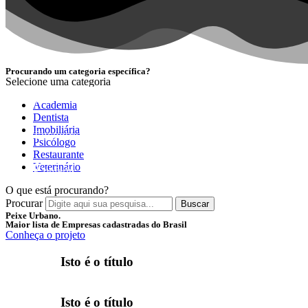
Procurando um categoria específica?
Selecione uma categoria
NOVIDADE
Academia
Dentista
Imobiliária
Encontre as melhores empresas separadas por categori
Psicólogo
Restaurante
Veterinário
Conferir
O que está procurando?
Procurar
Buscar
Peixe Urbano.
Maior lista de Empresas cadastradas do Brasil
Conheça o projeto
Isto é o título
Isto é o título