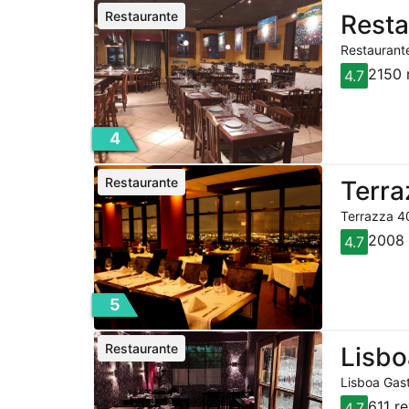
Restaurante
Resta
Restaurante
2150 
4.7
4
Restaurante
Terra
Terrazza 40
2008 
4.7
5
Restaurante
Lisbo
Lisboa Gast
611 r
4.7