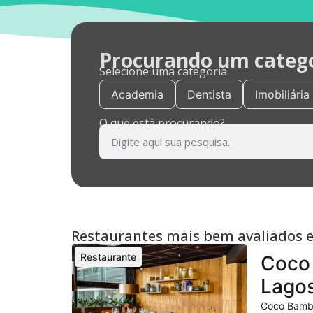
Procurando um categor
Selecione uma categoria
Academia
Dentista
Imobiliária
O que está procurando?
Restaurantes mais bem avaliados 
Restaurante
Coco 
Lagos
Coco Bambu