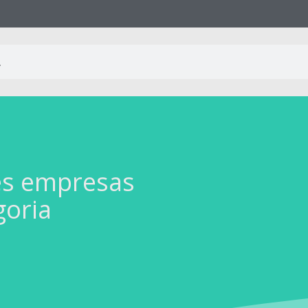
es empresas
goria