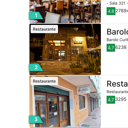
- Sala 321 
27894
4.8
1
Restaurante
Barol
Barolo Curi
6238 
4.7
2
Restaurante
Rest
Restaurante
3295 
4.7
3