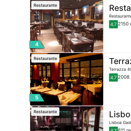
Restaurante
Resta
Restaurante
2150 
4.7
4
Restaurante
Terra
Terrazza 40
2008 
4.7
5
Restaurante
Lisbo
Lisboa Gast
611 r
4.7