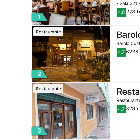
- Sala 321 
27894
4.8
1
Restaurante
Barol
Barolo Curi
6238 
4.7
2
Restaurante
Rest
Restaurante
3295 
4.7
3