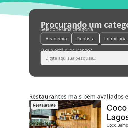
Procurando um categor
Selecione uma categoria
Academia
Dentista
Imobiliária
O que está procurando?
Restaurantes mais bem avaliados 
Restaurante
Coco 
Lagos
Coco Bambu