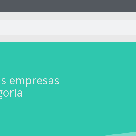
es empresas
goria