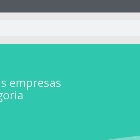
es empresas
goria