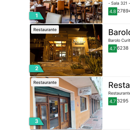
- Sala 321 
27894
4.8
1
Restaurante
Barol
Barolo Curi
6238 
4.7
2
Restaurante
Rest
Restaurante
3295 
4.7
3