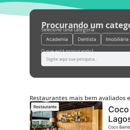
Procurando um categor
Selecione uma categoria
Academia
Dentista
Imobiliária
O que está procurando?
Restaurantes mais bem avaliados 
Restaurante
Coco 
Lagos
Coco Bambu