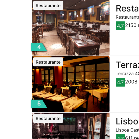
Restaurante
Resta
Restaurante
2150 
4.7
4
Restaurante
Terra
Terrazza 40
2008 
4.7
5
Restaurante
Lisbo
Lisboa Gast
611 r
4.7