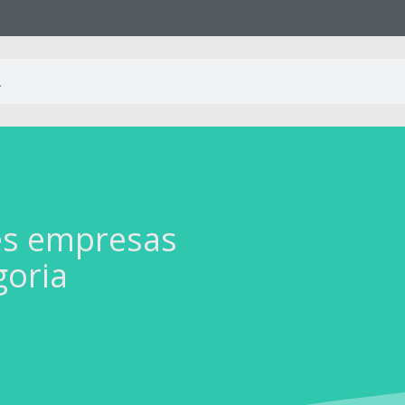
es empresas
goria