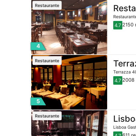
Restaurante
Resta
Restaurante
2150 
4.7
4
Restaurante
Terra
Terrazza 40
2008 
4.7
5
Restaurante
Lisbo
Lisboa Gast
611 r
4.7