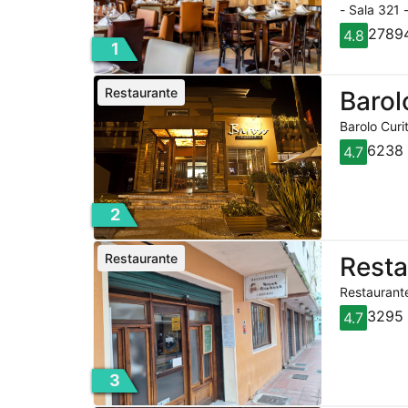
- Sala 321 
27894
4.8
1
Restaurante
Barol
Barolo Curi
6238 
4.7
2
Restaurante
Rest
Restaurante
3295 
4.7
3