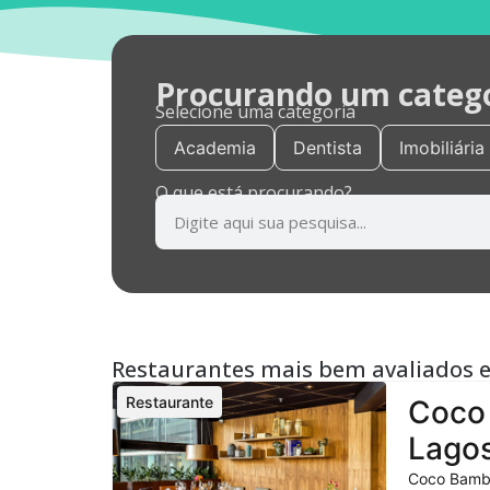
Procurando um categor
Selecione uma categoria
Academia
Dentista
Imobiliária
O que está procurando?
Restaurantes mais bem avaliados 
Restaurante
Coco 
Lagos
Coco Bambu