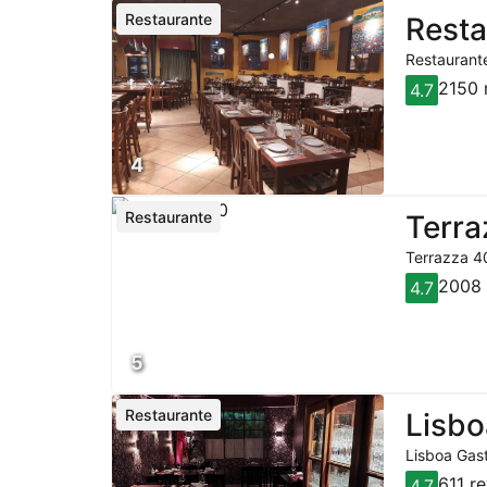
Restaurante
Resta
Restaurante
2150 
4.7
4
Restaurante
Terra
Terrazza 40
2008 
4.7
5
Restaurante
Lisbo
Lisboa Gast
611 r
4.7