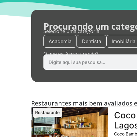
Procurando um categor
Selecione uma categoria
Academia
Dentista
Imobiliária
O que está procurando?
Restaurantes mais bem avaliados 
Restaurante
Coco 
Lagos
Coco Bambu