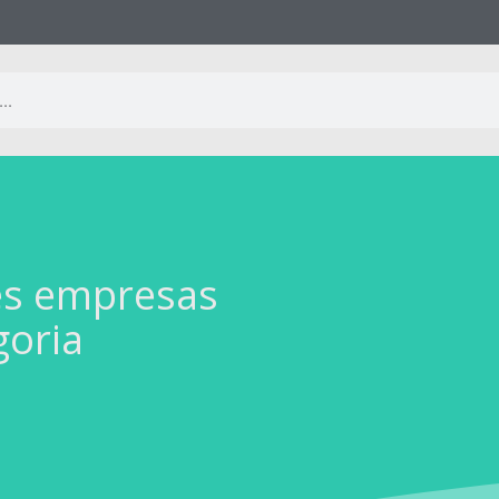
es empresas
goria