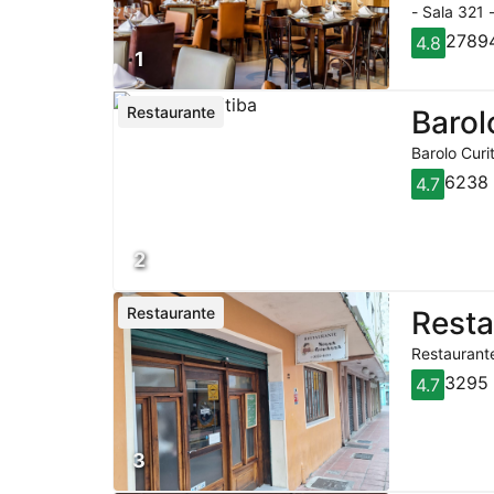
- Sala 321 
27894
4.8
1
Restaurante
Barol
Barolo Curi
6238 
4.7
2
Restaurante
Rest
Restaurante
3295 
4.7
3