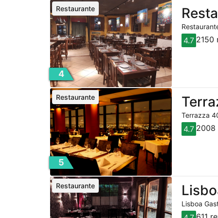
Restaurante
Resta
Restaurante
2150 
4.7
4
Restaurante
Terra
Terrazza 40
2008 
4.7
5
Restaurante
Lisbo
Lisboa Gast
611 r
4.7