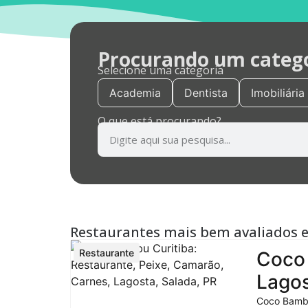
Procurando um categor
Selecione uma categoria
Academia
Dentista
Imobiliária
O que está procurando?
Restaurantes mais bem avaliados 
Restaurante
Coco 
Lagos
Coco Bambu