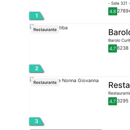
- Sala 321 
27894
4.8
1
Restaurante
Barol
Barolo Curi
6238 
4.7
2
Restaurante
Rest
Restaurante
3295 
4.7
3