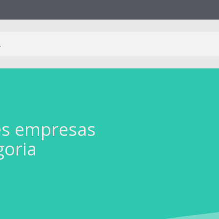
es empresas
goria