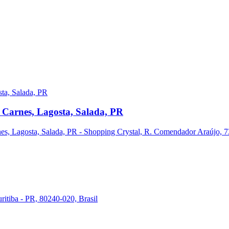
 Carnes, Lagosta, Salada, PR
s, Lagosta, Salada, PR - Shopping Crystal, R. Comendador Araújo, 731
ritiba - PR, 80240-020, Brasil