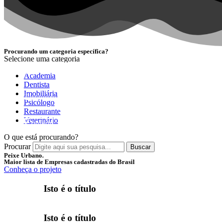
Procurando um categoria específica?
Selecione uma categoria
NOVIDADE
Academia
Dentista
Imobiliária
Encontre as melhores empresas separadas por categori
Psicólogo
Restaurante
Veterinário
Conferir
O que está procurando?
Procurar
Buscar
Peixe Urbano.
Maior lista de Empresas cadastradas do Brasil
Conheça o projeto
Isto é o título
Isto é o título