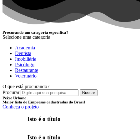
Procurando um categoria específica?
Selecione uma categoria
NOVIDADE
Academia
Dentista
Imobiliária
Encontre as melhores empresas separadas por categori
Psicólogo
Restaurante
Veterinário
Conferir
O que está procurando?
Procurar
Buscar
Peixe Urbano.
Maior lista de Empresas cadastradas do Brasil
Conheça o projeto
Isto é o título
Isto é o título