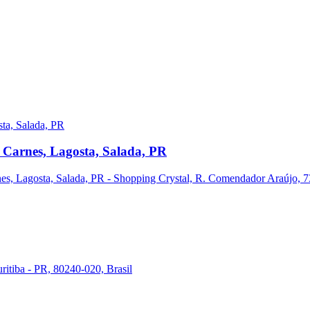
 Carnes, Lagosta, Salada, PR
s, Lagosta, Salada, PR - Shopping Crystal, R. Comendador Araújo, 731
ritiba - PR, 80240-020, Brasil