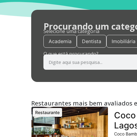
Procurando um categor
Selecione uma categoria
Academia
Dentista
Imobiliária
O que está procurando?
Restaurantes mais bem avaliados 
Restaurante
Coco 
Lagos
Coco Bambu