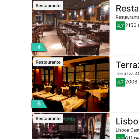
Restaurante
Resta
Restaurante
2150 
4.7
4
Restaurante
Terra
Terrazza 40
2008 
4.7
5
Restaurante
Lisbo
Lisboa Gast
611 r
4.7