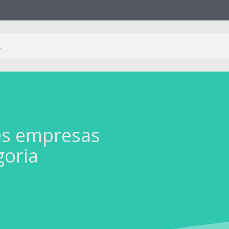
es empresas
goria