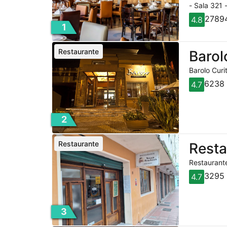
- Sala 321 
27894
4.8
1
Restaurante
Barol
Barolo Curi
6238 
4.7
2
Restaurante
Rest
Restaurante
3295 
4.7
3