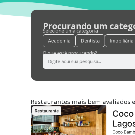
Procurando um categor
Selecione uma categoria
Academia
Dentista
Imobiliária
O que está procurando?
Restaurantes mais bem avaliados 
Restaurante
Coco 
Lagos
Coco Bambu