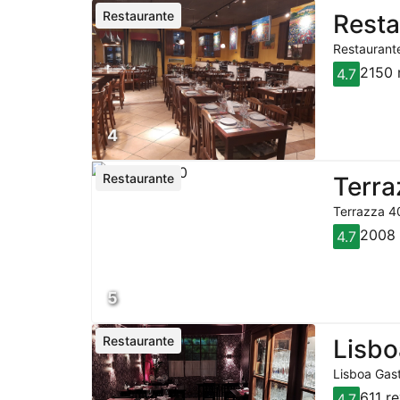
Restaurante
Resta
Restaurante
2150 
4.7
4
Restaurante
Terra
Terrazza 40
2008 
4.7
5
Restaurante
Lisbo
Lisboa Gast
611 r
4.7