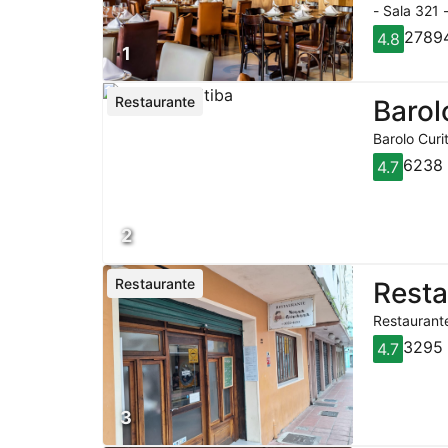
- Sala 321 
27894
4.8
1
Restaurante
Barol
Barolo Curi
6238 
4.7
2
Restaurante
Rest
Restaurante
3295 
4.7
3