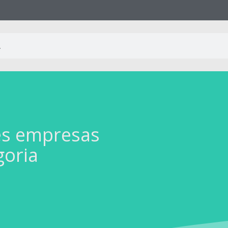
es empresas
goria