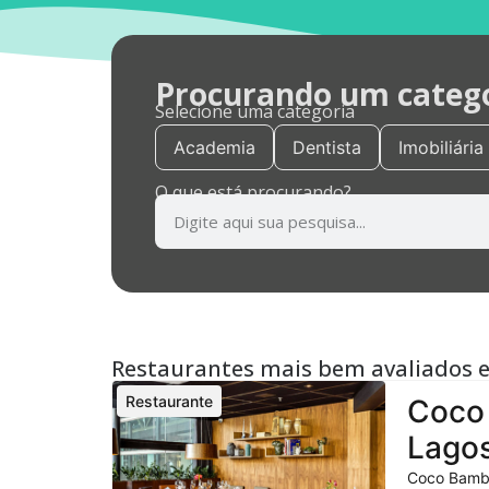
Procurando um categor
Selecione uma categoria
Academia
Dentista
Imobiliária
O que está procurando?
Restaurantes mais bem avaliados 
Restaurante
Coco 
Lagos
Coco Bambu