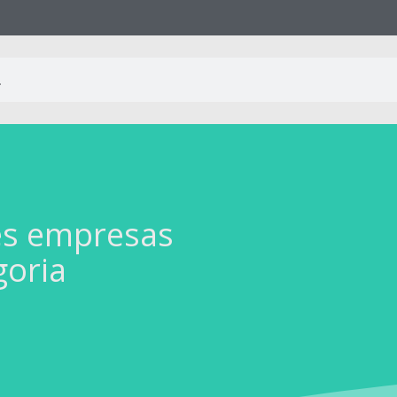
es empresas
goria