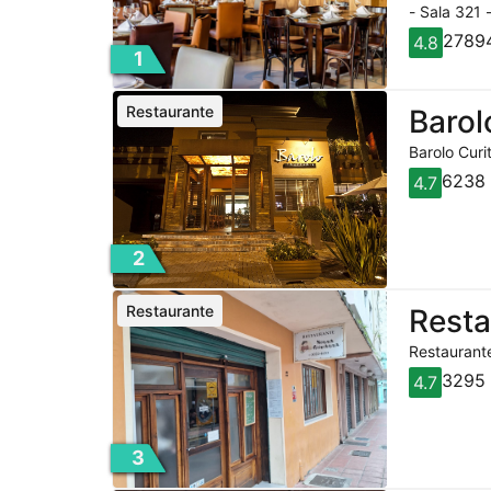
- Sala 321 
27894
4.8
1
Restaurante
Barol
Barolo Curi
6238 
4.7
2
Restaurante
Rest
Restaurante
3295 
4.7
3