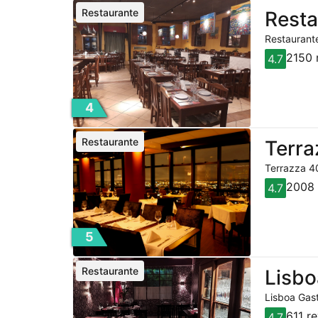
Restaurante
Resta
Restaurante
2150 
4.7
4
Restaurante
Terra
Terrazza 40
2008 
4.7
5
Restaurante
Lisbo
Lisboa Gast
611 r
4.7