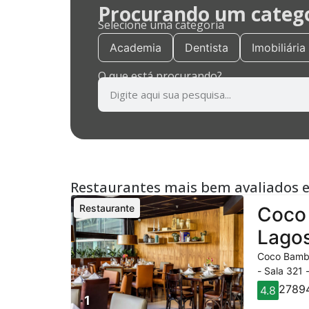
Procurando um categor
Selecione uma categoria
Academia
Dentista
Imobiliária
O que está procurando?
Restaurantes mais bem avaliados 
Restaurante
Coco 
Lagos
Coco Bambu
- Sala 321 
27894
4.8
1