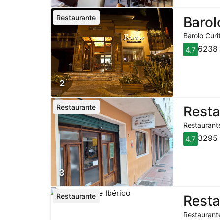
Restaurante
Barol
Barolo Curi
6238 
4.7
2
Restaurante
Rest
Restaurante
3295 
4.7
3
Restaurante
Resta
Restaurante