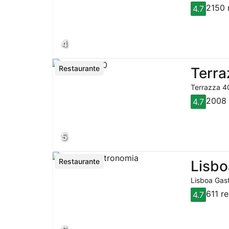
2150 
4.7
4
Restaurante
Terra
Terrazza 40
2008 
4.7
5
Restaurante
Lisbo
Lisboa Gast
611 r
4.7