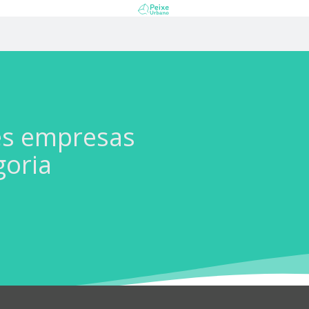
es empresas
goria