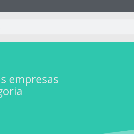
es empresas
goria