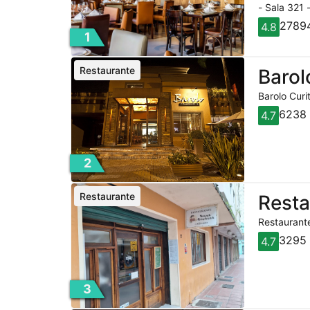
- Sala 321 
27894
4.8
1
Restaurante
Barol
Barolo Curi
6238 
4.7
2
Restaurante
Rest
Restaurante
3295 
4.7
3