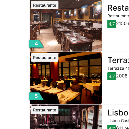
Restaurante
Resta
Restaurante
2150 
4.7
4
Restaurante
Terra
Terrazza 40
2008 
4.7
5
Restaurante
Lisbo
Lisboa Gast
611 r
4.7