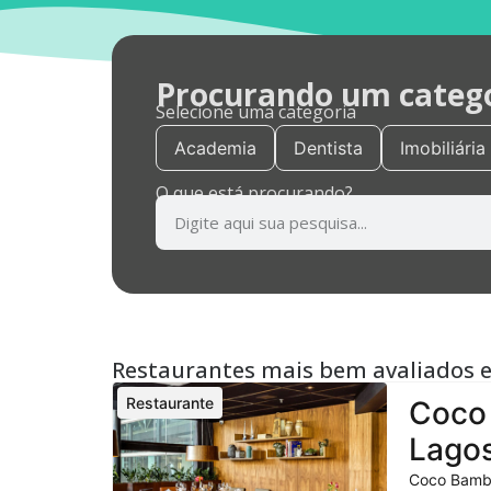
Procurando um categor
Selecione uma categoria
Academia
Dentista
Imobiliária
O que está procurando?
Restaurantes mais bem avaliados 
Restaurante
Coco 
Lagos
Coco Bambu