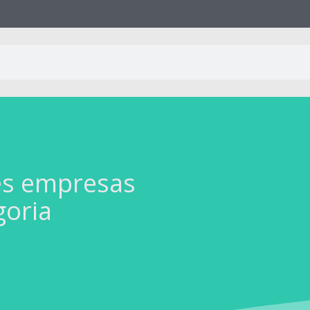
es empresas
goria