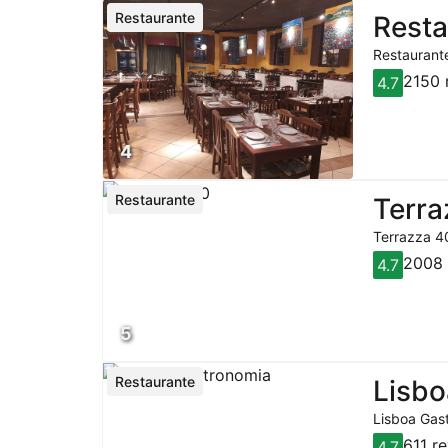
Restaurante
Resta
Restaurante
2150 
4.7
4
Restaurante
Terra
Terrazza 40
2008 
4.7
5
Restaurante
Lisbo
Lisboa Gast
611 r
4.7