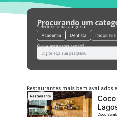
Procurando um categor
Selecione uma categoria
Academia
Dentista
Imobiliária
O que está procurando?
Restaurantes mais bem avaliados 
Restaurante
Coco 
Lagos
Coco Bambu