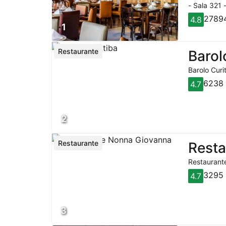
- Sala 321 
27894
4.8
1
Restaurante
Barol
Barolo Curi
6238 
4.7
2
Restaurante
Rest
Restaurante
3295 
4.7
3