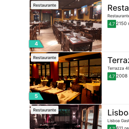
Restaurante
Resta
Restaurante
2150 
4.7
4
Restaurante
Terra
Terrazza 40
2008 
4.7
5
Restaurante
Lisbo
Lisboa Gast
611 r
4.7