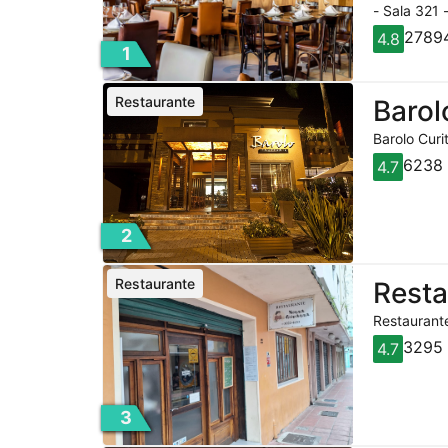
- Sala 321 
27894
4.8
1
Restaurante
Barol
Barolo Curi
6238 
4.7
2
Restaurante
Rest
Restaurante
3295 
4.7
3