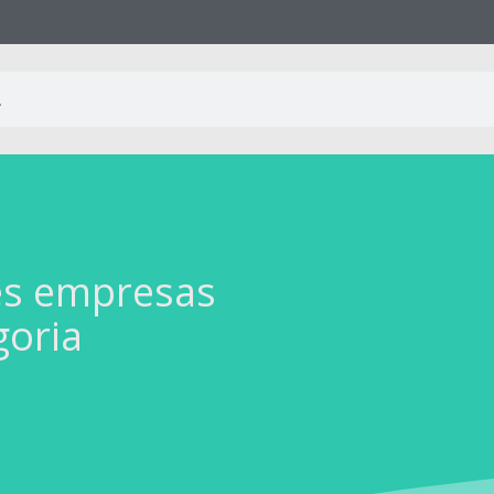
es empresas
goria