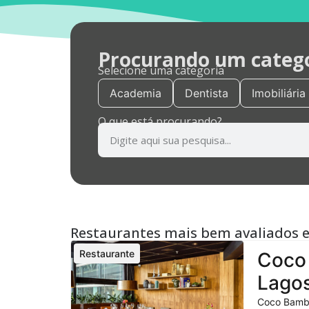
Procurando um categor
Selecione uma categoria
Academia
Dentista
Imobiliária
O que está procurando?
Restaurantes mais bem avaliados 
Restaurante
Coco 
Lagos
Coco Bambu