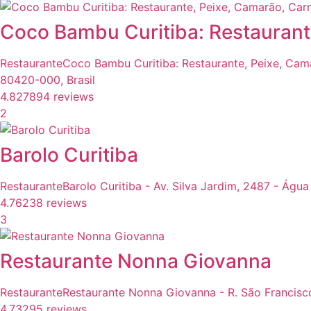
Coco Bambu Curitiba: Restaurante
Restaurante
Coco Bambu Curitiba: Restaurante, Peixe, Camar
80420-000, Brasil
4.8
27894 reviews
2
Barolo Curitiba
Restaurante
Barolo Curitiba - Av. Silva Jardim, 2487 - Água
4.7
6238 reviews
3
Restaurante Nonna Giovanna
Restaurante
Restaurante Nonna Giovanna - R. São Francisco,
4.7
3295 reviews