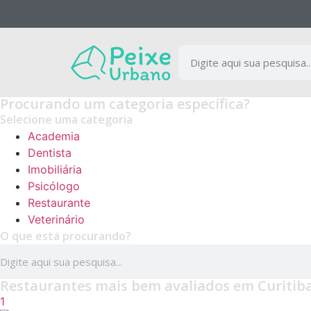
NOVIDADE
Encontre as melhores empresas separadas por ca
Procurando um categoria específica?
Selecione uma categoria
Academia
Conferir
Dentista
Imobiliária
Psicólogo
Restaurante
Veterinário
O que está procurando?
Restaurantes mais bem avaliados em Curitib
1