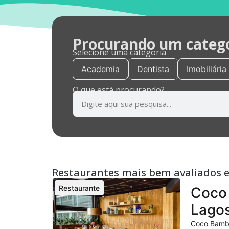
Procurando um categor
Selecione uma categoria
Academia
Dentista
Imobiliária
O que está procurando?
Restaurantes mais bem avaliados 
Restaurante
Coco 
Lagos
Coco Bambu