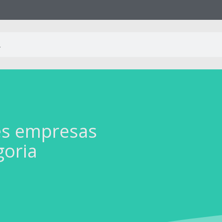
es empresas
goria