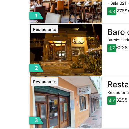
- Sala 321 
27894
4.8
1
Restaurante
Barol
Barolo Curi
6238 
4.7
2
Restaurante
Rest
Restaurante
3295 
4.7
3