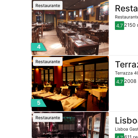
Restaurante
Resta
Restaurante
2150 
4.7
4
Restaurante
Terra
Terrazza 40
2008 
4.7
5
Restaurante
Lisbo
Lisboa Gast
611 r
4.7