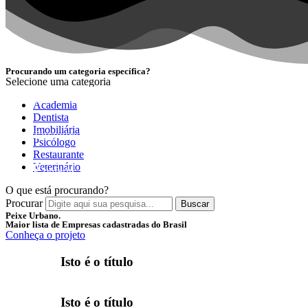
Procurando um categoria específica?
Selecione uma categoria
NOVIDADE
Academia
Dentista
Imobiliária
Encontre as melhores empresas separadas por categori
Psicólogo
Restaurante
Veterinário
Conferir
O que está procurando?
Procurar
Buscar
Peixe Urbano.
Maior lista de Empresas cadastradas do Brasil
Conheça o projeto
Isto é o título
Isto é o título