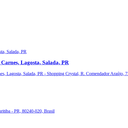
 Carnes, Lagosta, Salada, PR
s, Lagosta, Salada, PR - Shopping Crystal, R. Comendador Araújo, 731
ritiba - PR, 80240-020, Brasil