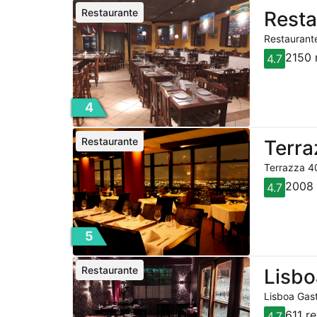
Restaurante
Resta
Restaurante
2150 
4.7
4
Restaurante
Terra
Terrazza 40
2008 
4.7
5
Restaurante
Lisbo
Lisboa Gast
611 r
4.7