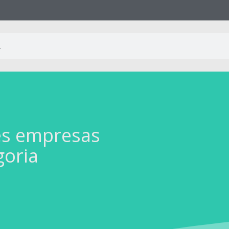
es empresas
goria