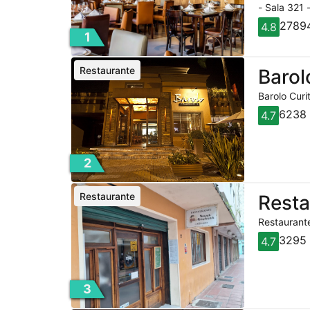
- Sala 321 
27894
4.8
1
Restaurante
Barol
Barolo Curi
6238 
4.7
2
Restaurante
Rest
Restaurante
3295 
4.7
3