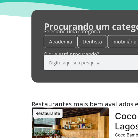
Procurando um categor
Selecione uma categoria
Academia
Dentista
Imobiliária
O que está procurando?
Restaurantes mais bem avaliados 
Restaurante
Coco 
Lagos
Coco Bambu