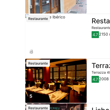
3
Restaurante
Resta
Restaurante
2150 
4.7
4
Restaurante
Terra
Terrazza 40
2008 
4.7
5
Restaurante