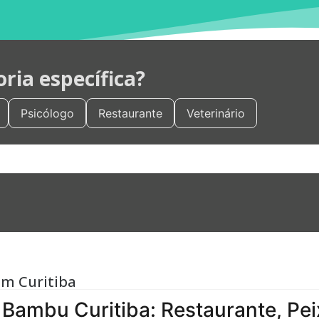
ia específica?
Psicólogo
Restaurante
Veterinário
em Curitiba
Bambu Curitiba: Restaurante, Pei