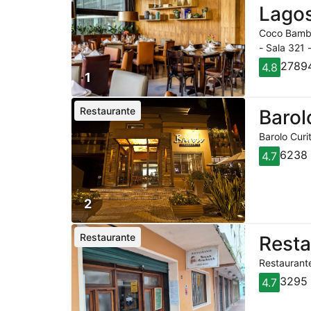
Lagos
Coco Bambu
- Sala 321 
27894
4.8
1
Restaurante
Barol
Barolo Curi
6238 
4.7
2
Restaurante
Rest
Restaurante
3295 
4.7