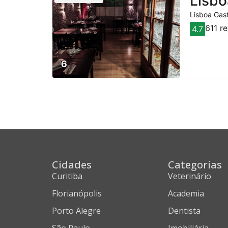
Lisbo
Lisboa Gast
611 r
4.7
6
Cidades
Categorias
Curitiba
Veterinário
Florianópolis
Academia
Porto Alegre
Dentista