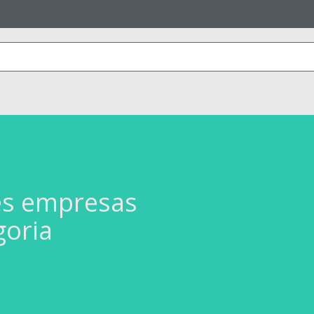
es empresas
goria