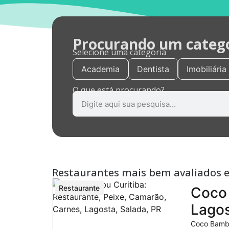
Procurando um categor
Selecione uma categoria
Academia
Dentista
Imobiliária
O que está procurando?
Restaurantes mais bem avaliados 
Restaurante
Coco 
Lagos
Coco Bambu