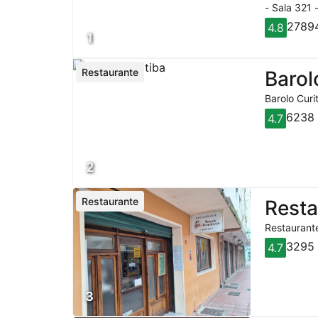
- Sala 321 
27894
4.8
1
Restaurante
Barol
Barolo Curi
6238 
4.7
2
Restaurante
Rest
Restaurante
3295 
4.7
3