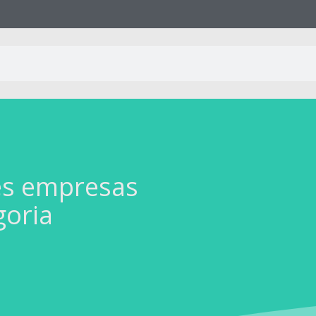
es empresas
goria