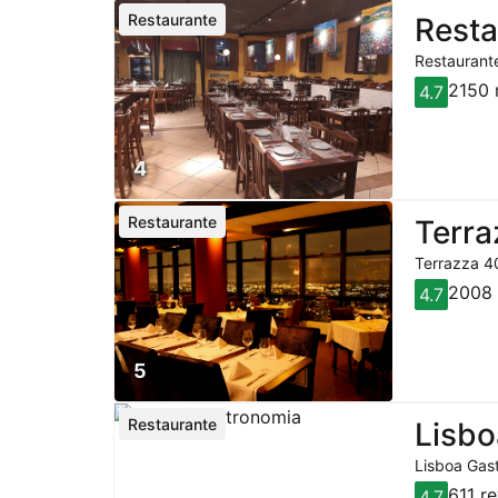
Restaurante
Resta
Restaurante
2150 
4.7
4
Restaurante
Terra
Terrazza 40
2008 
4.7
5
Restaurante
Lisbo
Lisboa Gast
611 r
4.7