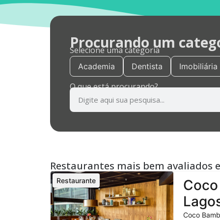
Procurando um categor
Selecione uma categoria
Academia
Dentista
Imobiliária
O que está procurando?
Restaurantes mais bem avaliados 
Restaurante
Coco 
Lagos
Coco Bambu