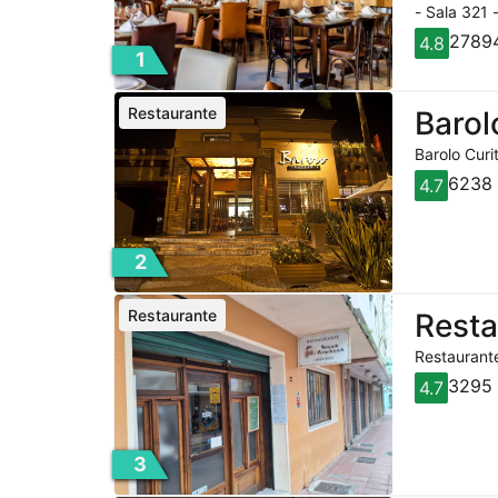
- Sala 321 
27894
4.8
1
Restaurante
Barol
Barolo Curi
6238 
4.7
2
Restaurante
Rest
Restaurante
3295 
4.7
3