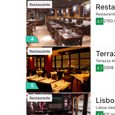
Restaurante
Resta
Restaurante
2150 
4.7
4
Restaurante
Terra
Terrazza 40
2008 
4.7
5
Restaurante
Lisbo
Lisboa Gast
611 r
4.7