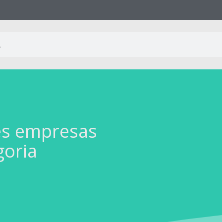
es empresas
goria