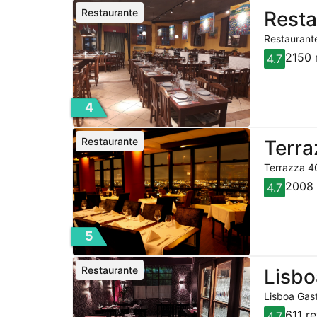
Restaurante
Resta
Restaurante
2150 
4.7
4
Restaurante
Terra
Terrazza 40
2008 
4.7
5
Restaurante
Lisbo
Lisboa Gast
611 r
4.7