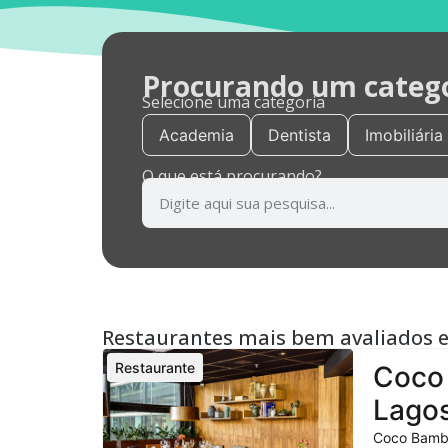
Procurando um categor
Selecione uma categoria
Academia
Dentista
Imobiliária
O que está procurando?
Restaurantes mais bem avaliados 
Restaurante
Coco 
Lagos
Coco Bambu