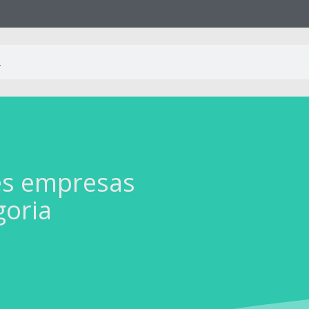
es empresas
goria