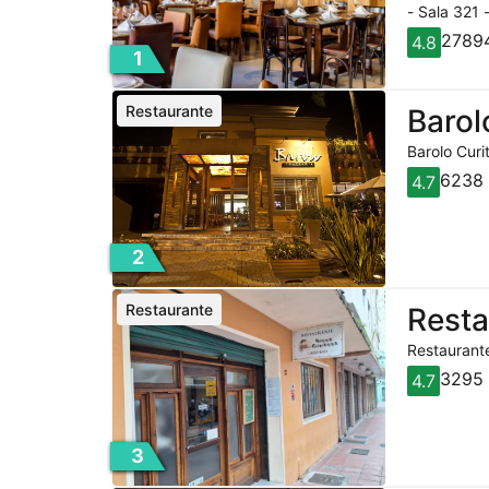
- Sala 321 
27894
4.8
1
Restaurante
Barol
Barolo Curi
6238 
4.7
2
Restaurante
Rest
Restaurante
3295 
4.7
3