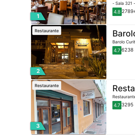
- Sala 321 
27894
4.8
1
Restaurante
Barol
Barolo Curi
6238 
4.7
2
Restaurante
Rest
Restaurante
3295 
4.7
3