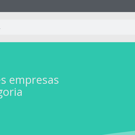
es empresas
goria