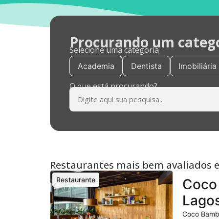
Procurando um categor
Selecione uma categoria
Academia
Dentista
Imobiliária
O que está procurando?
Restaurantes mais bem avaliados 
Restaurante
Coco 
Lagos
Coco Bambu