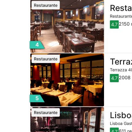
Restaurante
Resta
Restaurante
2150 
4.7
4
Restaurante
Terra
Terrazza 40
2008 
4.7
5
Restaurante
Lisbo
Lisboa Gast
611 r
4.7