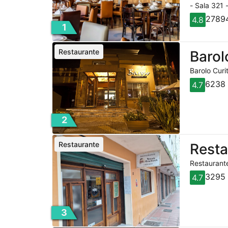
- Sala 321 
27894
4.8
1
Restaurante
Barol
Barolo Curi
6238 
4.7
2
Restaurante
Rest
Restaurante
3295 
4.7
3