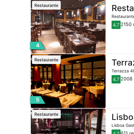
Restaurante
Resta
Restaurante
2150 
4.7
4
Restaurante
Terra
Terrazza 40
2008 
4.7
5
Restaurante
Lisbo
Lisboa Gast
611 r
4.7