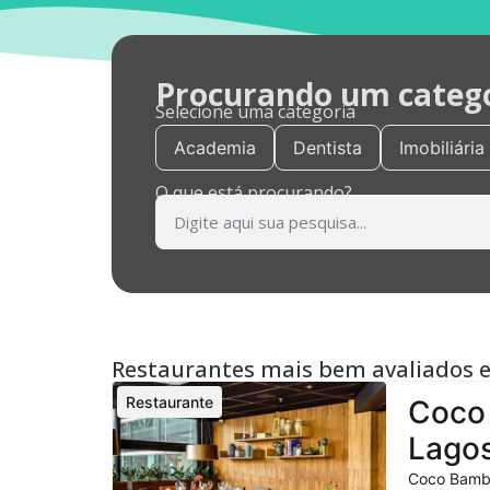
Procurando um categor
Selecione uma categoria
Academia
Dentista
Imobiliária
O que está procurando?
Restaurantes mais bem avaliados 
Restaurante
Coco 
Lagos
Coco Bambu