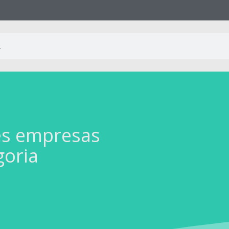
es empresas
goria