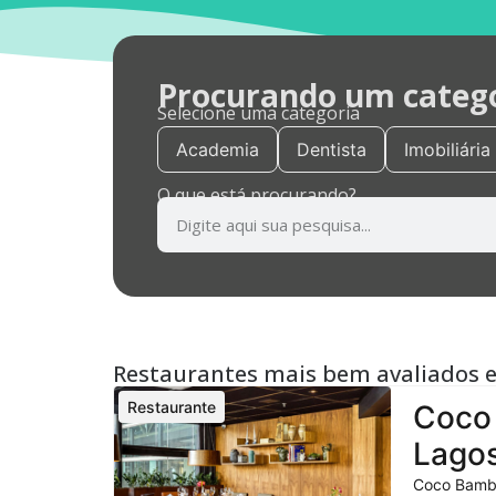
Procurando um categor
Selecione uma categoria
Academia
Dentista
Imobiliária
O que está procurando?
Restaurantes mais bem avaliados 
Restaurante
Coco 
Lagos
Coco Bambu