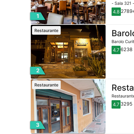
- Sala 321 
27894
4.8
1
Restaurante
Barol
Barolo Curi
6238 
4.7
2
Restaurante
Rest
Restaurante
3295 
4.7
3