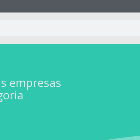
es empresas
goria