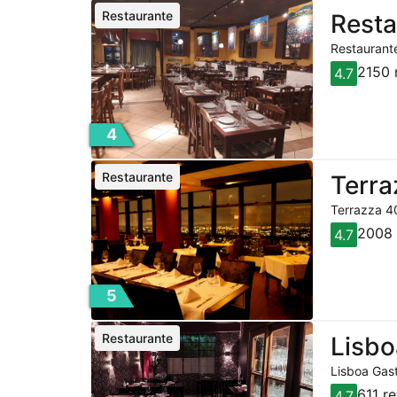
Restaurante
Resta
Restaurante
2150 
4.7
4
Restaurante
Terra
Terrazza 40
2008 
4.7
5
Restaurante
Lisbo
Lisboa Gast
611 r
4.7