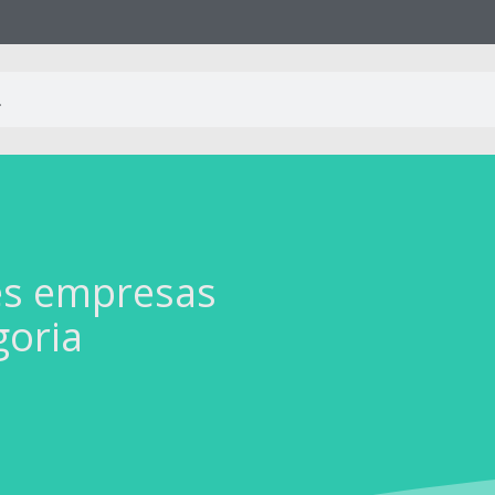
es empresas
goria