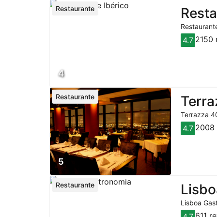
Restaurante
Resta
Restaurante
2150 
4.7
4
Restaurante
Terra
Terrazza 40
2008 
4.7
5
Restaurante
Lisbo
Lisboa Gast
611 r
4.7