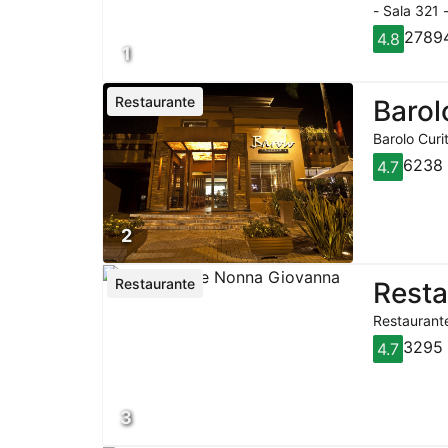
- Sala 321 
27894
4.8
1
Restaurante
Barol
Barolo Curi
6238 
4.7
2
Restaurante
Rest
Restaurante
3295 
4.7
3