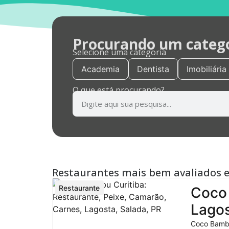
Procurando um categor
Selecione uma categoria
Academia
Dentista
Imobiliária
O que está procurando?
Restaurantes mais bem avaliados 
Restaurante
Coco 
Lagos
Coco Bambu