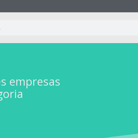
es empresas
goria