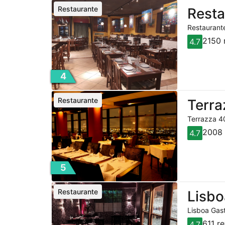
Restaurante
Resta
Restaurante
2150 
4.7
4
Restaurante
Terra
Terrazza 40
2008 
4.7
5
Restaurante
Lisbo
Lisboa Gast
611 r
4.7