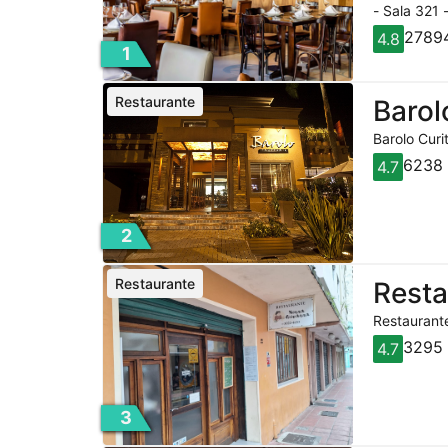
- Sala 321 
27894
4.8
1
Restaurante
Barol
Barolo Curi
6238 
4.7
2
Restaurante
Rest
Restaurante
3295 
4.7
3