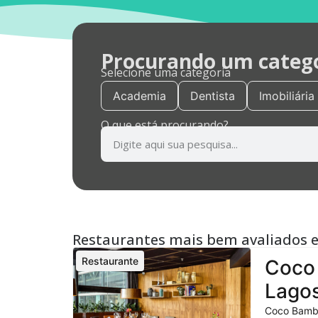
Procurando um categor
Selecione uma categoria
Academia
Dentista
Imobiliária
O que está procurando?
Restaurantes mais bem avaliados 
Restaurante
Coco 
Lagos
Coco Bambu