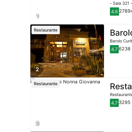
- Sala 321 
27894
4.8
1
Restaurante
Barol
Barolo Curi
6238 
4.7
2
Restaurante
Rest
Restaurante
3295 
4.7
3