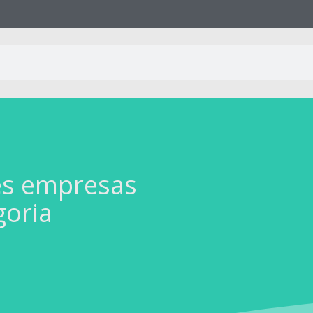
es empresas
goria