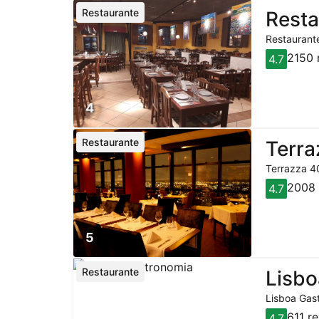
Restaurante
Resta
Restaurante
2150 
4.7
4
Restaurante
Terra
Terrazza 40
2008 
4.7
5
Restaurante
Lisbo
Lisboa Gast
611 r
4.7