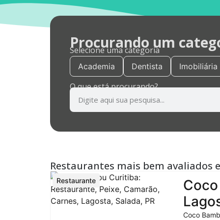
Procurando um categor
Selecione uma categoria
Academia
Dentista
Imobiliária
O que está procurando?
Restaurantes mais bem avaliados 
Restaurante
Coco 
Lagos
Coco Bambu