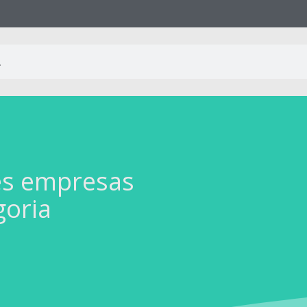
es empresas
goria