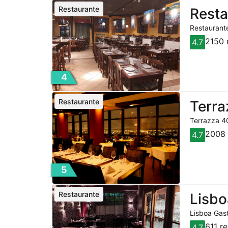
Restaurante
Resta
Restaurante
2150 
4.7
4
Restaurante
Terra
Terrazza 40
2008 
4.7
5
Restaurante
Lisbo
Lisboa Gast
611 r
4.7