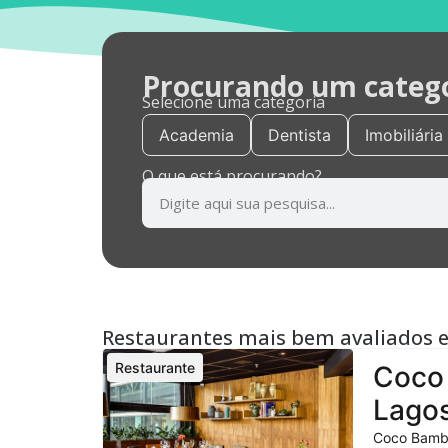
Procurando um categor
Selecione uma categoria
Academia
Dentista
Imobiliária
O que está procurando?
Restaurantes mais bem avaliados 
Restaurante
Coco 
Lagos
Coco Bambu