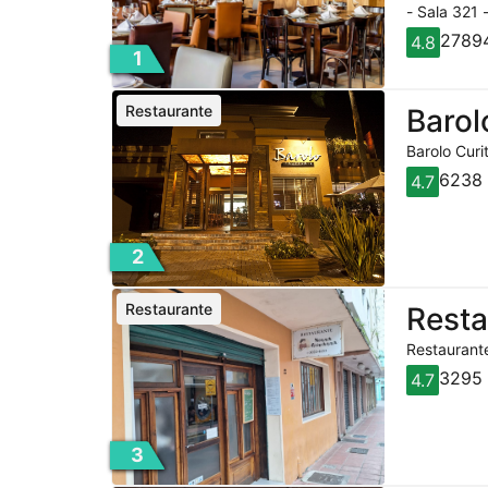
- Sala 321 
27894
4.8
1
Restaurante
Barol
Barolo Curi
6238 
4.7
2
Restaurante
Rest
Restaurante
3295 
4.7
3