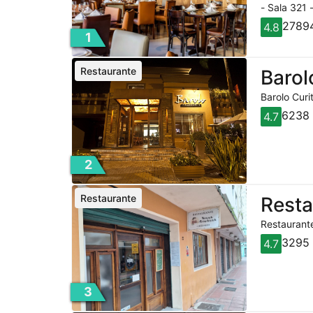
- Sala 321 
27894
4.8
1
Restaurante
Barol
Barolo Curi
6238 
4.7
2
Restaurante
Rest
Restaurante
3295 
4.7
3