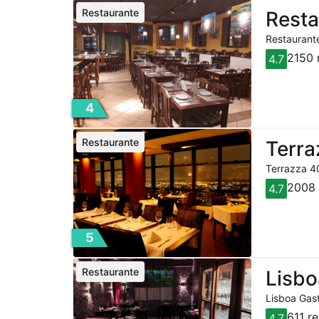
Restaurante
Resta
Restaurante
2150 
4.7
4
Restaurante
Terra
Terrazza 40
2008 
4.7
5
Restaurante
Lisbo
Lisboa Gast
611 r
4.7