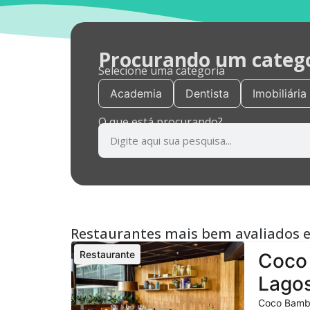
Procurando um categor
Selecione uma categoria
Academia
Dentista
Imobiliária
O que está procurando?
Restaurantes mais bem avaliados 
Restaurante
Coco 
Lagos
Coco Bambu