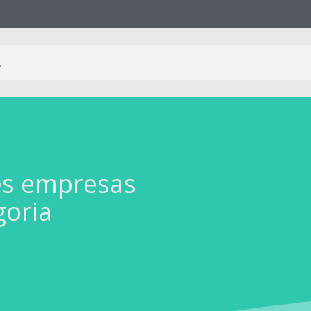
es empresas
goria